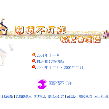
2001年十一月
桃芝捐款徵信錄
2000年十二月～2001年二月
回關懷不打烊
|
|
|
|
|
|
|
活動看板
真情故事集
921簡訊
關懷不打烊
留言版
聯絡我們
Y-HOPE